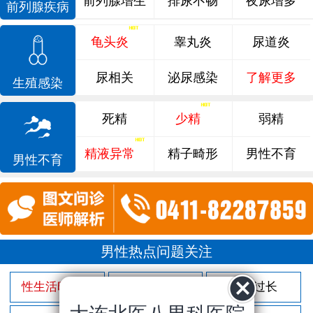
前列腺增生
排尿不畅
夜尿增多
前列腺疾病
龟头炎
睾丸炎
尿道炎
尿相关
泌尿感染
了解更多
生殖感染
死精
少精
弱精
精液异常
精子畸形
男性不育
男性不育
男性热点问题关注
性生活时间短
射精过快
包皮过长