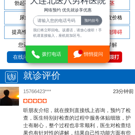
大连北医八男科医院
勃起不坚
尿频尿急
包茎
网络预约 优先就诊享优惠
尿痛
前列腺炎
割包皮价格
我们将立即回电。该通话，请放心接听！手
提高性功能
龟头敏感
性功能障碍
机请直接输入，座机前加区号。
您还可以拨打
免费咨询电话
立即为您详解
拨打电话
悄悄提问
在线问诊
就诊评价
15766423***
23分钟前
听朋友介绍，就在搜到直接线上咨询，预约了检
查，医生特别好检查的过程中服务体贴细致，护
士有耐心，整个过程也非常顺利，医生对检查结
果也有针对性的讲解，结果自己性功能方面有些