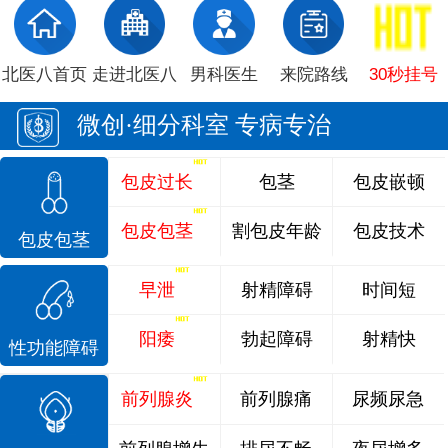
北医八首页
走进北医八
男科医生
来院路线
30秒挂号
微创·细分科室 专病专治
包皮过长
包茎
包皮嵌顿
包皮包茎
割包皮年龄
包皮技术
包皮包茎
早泄
射精障碍
时间短
阳痿
勃起障碍
射精快
性功能障碍
前列腺炎
前列腺痛
尿频尿急